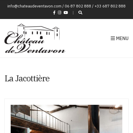
info@chateaudeventavon.com / 06 87 802 888 / +33 687 802 888
MENU
La Jacottière